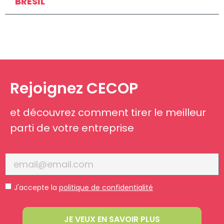
BRÉSIL
Rejoignez
CECOP
et
découvrez
comment
tirer
le
meilleur
parti de
votre
entreprise
J'accepte la
politique de confidentialité
JE VEUX EN SAVOIR PLUS