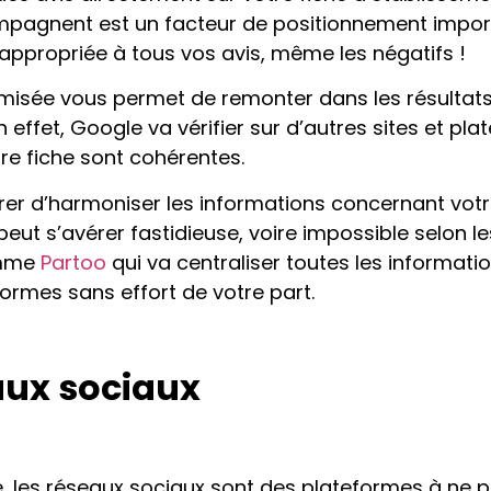
mpagnent est un facteur de positionnement import
ppropriée à tous vos avis, même les négatifs !
imisée vous permet de remonter dans les résultat
En effet, Google va vérifier sur d’autres sites et p
tre fiche sont cohérentes.
er d’harmoniser les informations concernant votr
ut s’avérer fastidieuse, voire impossible selon les 
comme
Partoo
qui va centraliser toutes les informati
formes sans effort de votre part.
eaux sociaux
ne, les réseaux sociaux sont des plateformes à ne p