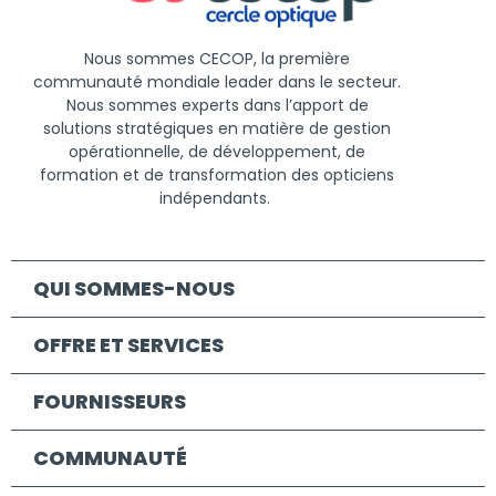
Nous
sommes
CECOP, la
première
communauté
mondiale
leader
dans
le
secteur
.
Nous
sommes
experts
dans
l’apport
de
solutions
stratégiques
en
matière
de
gestion
opérationnelle
, de
développement
, de
formation
et de
transformation
des opticiens
indépendants
.
QUI SOMMES-NOUS
OFFRE ET SERVICES
FOURNISSEURS
COMMUNAUTÉ