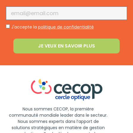
J'accepte la
politique de confidentialité
JE VEUX EN SAVOIR PLUS
Nous
sommes
CECOP, la
première
communauté
mondiale
leader
dans
le
secteur
.
Nous
sommes
experts
dans
l’apport
de
solutions
stratégiques
en
matière
de
gestion