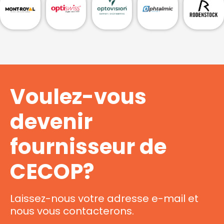
Voulez-vous
devenir
fournisseur
de
CECOP?
Laissez-nous
votre
adresse
e-mail
et
nous
vous
contacterons
.