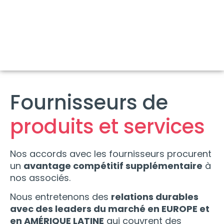
Fournisseurs
de
produits
et services
Nos
accords
avec
les
fournisseurs
procurent
un
avantage
compétitif
supplémentaire
à
nos
associés
.
Nous
entretenons
des
relations
durables
avec
des
leaders
du
marché
en EUROPE et
en AMÉRIQUE LATINE
qui
couvrent
des